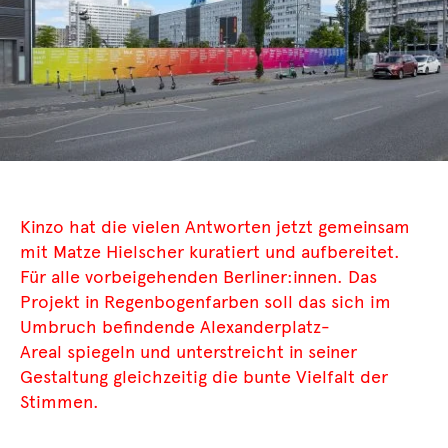
Kinzo hat die vielen Antworten jetzt gemeinsam
mit Matze Hielscher kuratiert und aufbereitet.
Für alle vorbeigehenden Berliner:innen. Das
Projekt in Regenbogenfarben soll das sich im
Umbruch befindende Alexanderplatz-
Areal spiegeln und unterstreicht in seiner
Gestaltung gleichzeitig die bunte Vielfalt der
Stimmen.