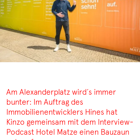
Am Alexanderplatz wird´s immer
bunter: Im Auftrag des
Immobilienentwicklers Hines hat
Kinzo gemeinsam mit dem Interview-
Podcast Hotel Matze einen Bauzaun