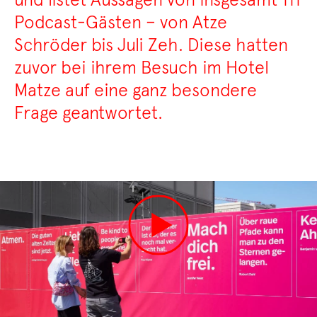
Podcast-Gästen – von Atze
Schröder bis Juli Zeh. Diese hatten
zuvor bei ihrem Besuch im Hotel
Matze auf eine ganz besondere
Frage geantwortet.
Abspielen