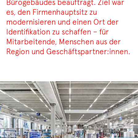
Bürogebäudes beauftragt. Ziel war
es, den Firmenhauptsitz zu
modernisieren und einen Ort der
Identifikation zu schaffen – für
Mitarbeitende, Menschen aus der
Region und Geschäftspartner:innen.